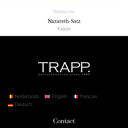
Badetücher
Nazareth-Satz
€
49,50
Nederlands
English
Français
Deutsch
Contact