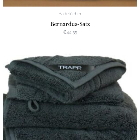
Badetücher
Bernardus-Satz
€
44,35