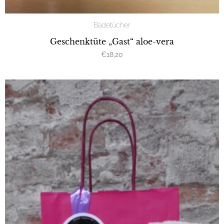
Badetücher
Geschenktüte „Gast“ aloe-vera
€
18,20