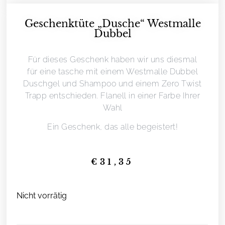
Geschenktüte „Dusche“ Westmalle
Dubbel
Für dieses Geschenk haben wir uns diesmal
für eine tasche mit einem Westmalle Dubbel
Duschgel und Shampoo und einem Zero Twist
Trapp entschieden. Flanell in einer Farbe Ihrer
Wahl
Ein Geschenk, das alle begeistert!
€
31,35
Nicht vorrätig