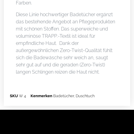
Farben.
Diese Linie hochwertiger Badetücher ergänzt
das bestehende Angebot an Pflegeprodukten
mit schönen Stoffen. Das superweiche und
voluminöse TRAPP.-Textil ist ideal für
empfindliche Haut. Dank der
außergewöhnlichen Zero-Twist-Qualität fühlt
sich die Badewäsche sehr weich an, saugt
sehr gut auf und die geraden (Zero-Twist)
langen Schlingen reizen die Haut nicht.
SKU
W 4
Kenmerken
Badetücher
,
Duschtuch