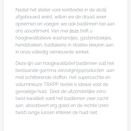
Beschrijving
Nadat het atelier voor kerktextiel in de abdij
afgebouwd werd, willen we de draad weer
opnemen en voegen we ook badlinnen toe aan
ons assortiment. Van mei
2021
treft u
hoogkwalitatieve washandjes, gastendoekjes,
handdoeken, badlakens in strakke kleuren aan
in onze volledig vernieuwde winkel.
Deze lijn van hoogkwalitatief badlinnen vult het
bestaande gamma verzorgingsproducten aan
met schitterende stoffen. Het superzachte en
volumineuze TRAPP. textiel is ideaal voor de
gevoelige huid. Door de uitzonderlijke zero-
twist kwaliteit voelt het badlinnen zeer zacht
aan, absorbeert erg goed en de rechte (zero
twist) lange lussen irriteren de huid niet.