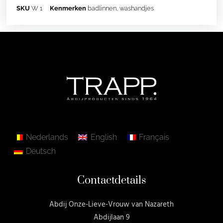
SKU
W 1
Kenmerken
badlinnen
,
washandjes
Nederlands
English
Français
Deutsch
Contactdetails
Abdij Onze-Lieve-Vrouw van Nazareth
Abdijlaan 9