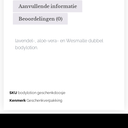
Aanvullende informatie
Beoordelingen (0)
Beschrijving
lavendel-, aloë-vera- en Wesmalle dubbel
bodylotion.
SKU
bodylotion geschenkdoosje
Kenmerk
Geschenkverpakking