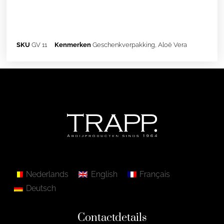
SKU
GV 11
Kenmerken
Geschenkverpakking
,
Aloë Vera
Nederlands
English
Français
Deutsch
Contactdetails