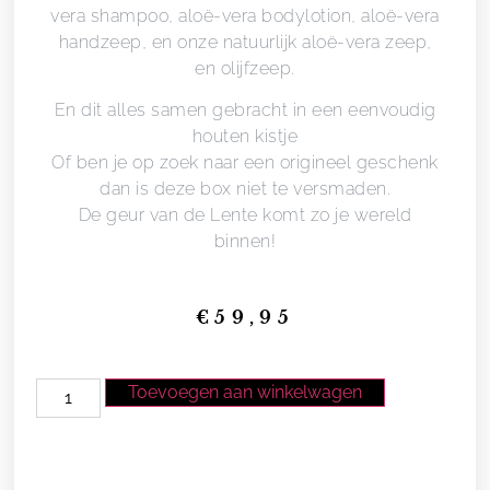
vera shampoo, aloë-vera bodylotion, aloë-vera
handzeep, en onze natuurlijk aloë-vera zeep,
en olijfzeep.
En dit alles samen gebracht in een eenvoudig
houten kistje
Of ben je op zoek naar een origineel geschenk
dan is deze box niet te versmaden.
De geur van de Lente komt zo je wereld
binnen!
€
59,95
Toevoegen aan winkelwagen