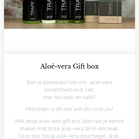
Aloë-vera Gift box
Ben je benieuwd hoe ons aloë-vera
assortiment eruit ziet,
hoe het voelt en ruikt?
Misschien is dit dan wel iets voor jou!
Met deze aloe-vera gift box laten we je kennis
maken met onze aloë-vera lijn in één klap.
Deze box bevat aloë-vera douchegel, aloë-