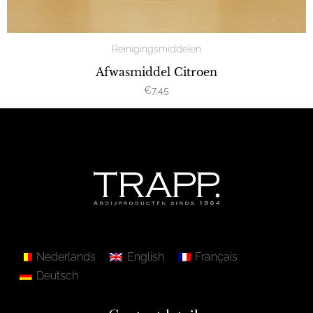
Reinigingsmiddelen
Afwasmiddel Citroen
€
7,45
Nederlands
English
Français
Deutsch