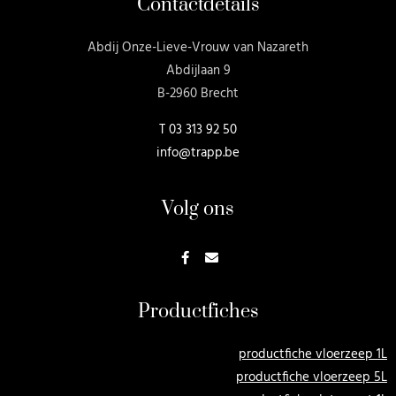
Contactdetails
Abdij Onze-Lieve-Vrouw van Nazareth
Abdijlaan 9
B-2960 Brecht
T
03 313 92 50
info@trapp.be
Volg ons
Productfiches
productfiche vloerzeep 1L
productfiche vloerzeep 5L