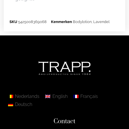
SKU
5425008369068
Kenmerken
Bodylotion
,
Lavendel
Nederlands
English
Français
Deutsch
Contact