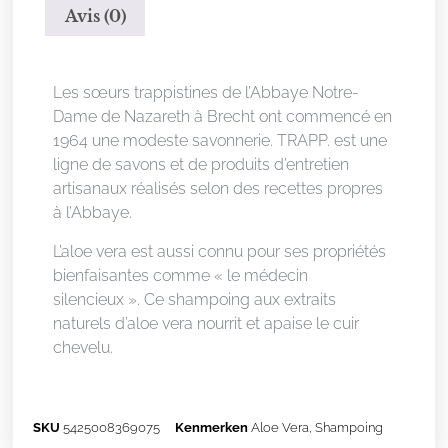
Avis (0)
Description
Les sœurs trappistines de l’Abbaye Notre-
Dame de Nazareth à Brecht ont commencé en
1964 une modeste savonnerie. TRAPP. est une
ligne de savons et de produits d’entretien
artisanaux réalisés selon des recettes propres
à l’Abbaye.
L’aloe vera est aussi connu pour ses propriétés
bienfaisantes comme « le médecin
silencieux ». Ce shampoing aux extraits
naturels d’aloe vera nourrit et apaise le cuir
chevelu.
SKU
5425008369075
Kenmerken
Aloe Vera
,
Shampoing