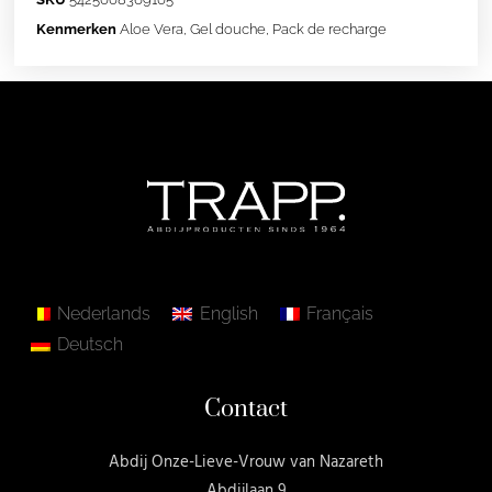
Kenmerken
Aloe Vera
,
Gel douche
,
Pack de recharge
Nederlands
English
Français
Deutsch
Contact
Abdij Onze-Lieve-Vrouw van Nazareth
Abdijlaan 9