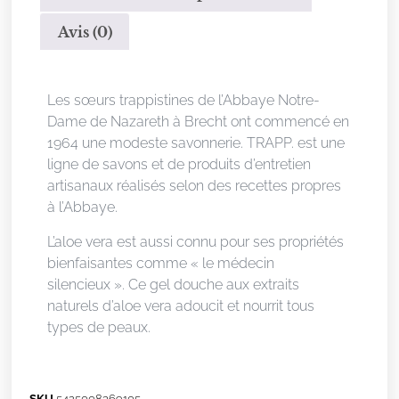
Avis (0)
Description
Les sœurs trappistines de l’Abbaye Notre-
Dame de Nazareth à Brecht ont commencé en
1964 une modeste savonnerie. TRAPP. est une
ligne de savons et de produits d’entretien
artisanaux réalisés selon des recettes propres
à l’Abbaye.
L’aloe vera est aussi connu pour ses propriétés
bienfaisantes comme « le médecin
silencieux ». Ce gel douche aux extraits
naturels d’aloe vera adoucit et nourrit tous
types de peaux.
SKU
5425008369105